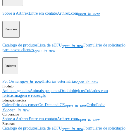
Sobre a Arthrex
Entre em contato
Arthrex.com
open_in_new
Recursos
Catálogo de produtos
Lista de eDFU
Formulário de solicitação
open_in_new
para novos clientes
open_in_new
Paciente
Pet Owner
Histórias veterinárias
open_in_new
open_in_new
Produto
Animais grandes
Animais pequenos
Ortobiológicos
Cuidados com
feridas
Imagem e ressecção
Educação médica
Calendário dos cursos
On-Demand CE
OrthoPedia
open_in_new
Vet
open_in_new
Corporativo
Sobre a Arthrex
Entre em contato
Arthrex.com
open_in_new
Recursos
Catálogo de produtos
Lista de eDFU
Formulário de solicitação
open_in_new