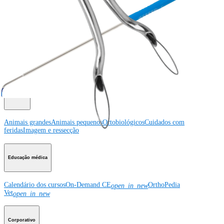
Produto
Como podemos ajudar?
Contacte um representante
Veja eventos, laboratórios e oportunidades educacionais
Inscreva-se para receber: O que há de novo na Arthrex?
Conecte-se conosco
Produto
Animais grandes
Animais pequenos
Ortobiológicos
Cuidados com
feridas
Imagem e ressecção
Educação médica
Calendário dos cursos
On-Demand CE
OrthoPedia
open_in_new
Vet
open_in_new
Corporativo