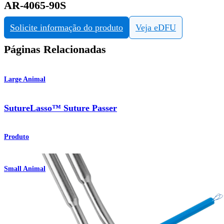
AR-4065-90S
Solicite informação do produto
Veja eDFU
Páginas Relacionadas
Large Animal
SutureLasso™ Suture Passer
Produto
Small Animal
SutureLasso™ Suture Passer