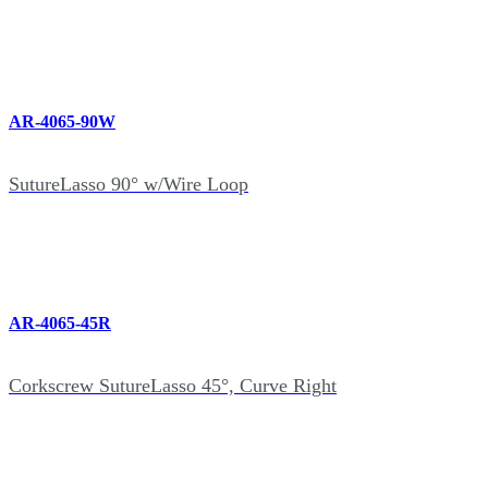
AR-4065-90W
SutureLasso 90° w/Wire Loop
AR-4065-45R
Corkscrew SutureLasso 45°, Curve Right