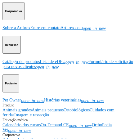
Corporativo
Sobre a Arthrex
Entre em contato
Arthrex.com
open_in_new
Recursos
Catálogo de produtos
Lista de eDFU
Formulário de solicitação
open_in_new
para novos clientes
open_in_new
Paciente
Pet Owner
Histórias veterinárias
open_in_new
open_in_new
Produto
Animais grandes
Animais pequenos
Ortobiológicos
Cuidados com
feridas
Imagem e ressecção
Educação médica
Calendário dos cursos
On-Demand CE
OrthoPedia
open_in_new
Vet
open_in_new
Corporativo