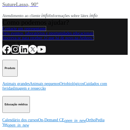
SutureLasso, 90°
info
info
Atendimento ao cliente
Informações sobre látex
Como podemos ajudar?
Contacte um representante
Veja eventos, laboratórios e oportunidades educacionais
Inscreva-se para receber: O que há de novo na Arthrex?
Conecte-se conosco
Produto
Animais grandes
Animais pequenos
Ortobiológicos
Cuidados com
feridas
Imagem e ressecção
Educação médica
Calendário dos cursos
On-Demand CE
OrthoPedia
open_in_new
Vet
open_in_new