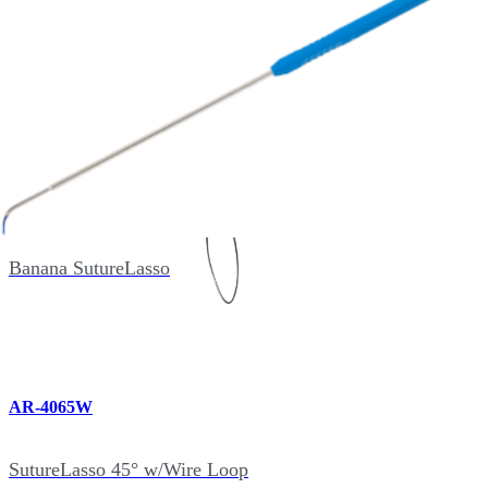
Produtos relacionados (7)
AR-4065B
Banana SutureLasso
AR-4065W
SutureLasso 45° w/Wire Loop