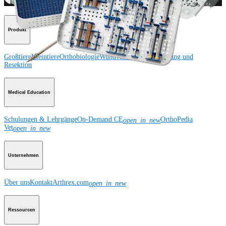
Produkt
Großtiere
Kleintiere
Orthobiologie
Wundversorgung
Bildgebung und
Resektion
Medical Education
Schulungen & Lehrgänge
On-Demand CE
OrthoPedia
open_in_new
Vet
open_in_new
Unternehmen
Über uns
Kontakt
Arthrex.com
open_in_new
Ressourcen