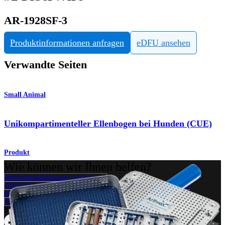
AR-1928SF-3
Produktinformationen anfragen
eDFU ansehen
Verwandte Seiten
Small Animal
Unikompartimenteller Ellenbogen bei Hunden (CUE)
Produkt
Wie können wir Ihnen helfen?
Medizinproduktberater kontaktieren
Veranstaltungen, Lab-Vorführungen und Schulungsmöglichkeiten
ansehen
Unseren Newsletter abonnieren
Besuchen Sie uns