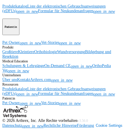
Produktkatalog
Liste der elektronischen Gebrauchsanweisungen
(eDFUs)
Formular für Neukundenanfragen
open_in_new
open_in_new
Patient:in
Pet Owner
Vet-Stories
open_in_new
open_in_new
Produkt
Großtiere
Kleintiere
Orthobiologie
Wundversorgung
Bildgebung und
Resektion
Medical Education
Schulungen & Lehrgänge
On-Demand CE
OrthoPedia
open_in_new
Vet
open_in_new
Unternehmen
Über uns
Kontakt
Arthrex.com
open_in_new
Ressourcen
Produktkatalog
Liste der elektronischen Gebrauchsanweisungen
(eDFUs)
Formular für Neukundenanfragen
open_in_new
open_in_new
Patient:in
Pet Owner
Vet-Stories
open_in_new
open_in_new
©
2026
Arthrex, Inc. Alle Rechte vorbehalten
v3.56.0
Datenschutz
Rechtliche Hinweise
Förderung
Cookie Settings
open_in_new