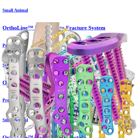
Small Animal
OrthoLine™ Bridge Plate Fracture System
Produkt
Small Animal
OrthoLine™-System für die distale Femurosteotomie
Produkt
Small Animal
OrthoLine™-Radiusfraktursystem