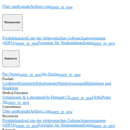
Über uns
Kontakt
Arthrex.com
open_in_new
Ressourcen
Produktkatalog
Liste der elektronischen Gebrauchsanweisungen
(eDFUs)
Formular für Neukundenanfragen
open_in_new
open_in_new
Patient:in
Pet Owner
Vet-Stories
open_in_new
open_in_new
Produkt
Großtiere
Kleintiere
Orthobiologie
Wundversorgung
Bildgebung und
Resektion
Medical Education
Schulungen & Lehrgänge
On-Demand CE
OrthoPedia
open_in_new
Vet
open_in_new
Unternehmen
Über uns
Kontakt
Arthrex.com
open_in_new
Ressourcen
Produktkatalog
Liste der elektronischen Gebrauchsanweisungen
(eDFUs)
Formular für Neukundenanfragen
open_in_new
open_in_new