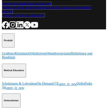
Medizinproduktberater kontaktieren
Veranstaltungen, Lab-Vorführungen und Schulungsmöglichkeiten
ansehen
Unseren Newsletter abonnieren
Besuchen Sie uns
Produkt
Großtiere
Kleintiere
Orthobiologie
Wundversorgung
Bildgebung und
Resektion
Medical Education
Schulungen & Lehrgänge
On-Demand CE
OrthoPedia
open_in_new
Vet
open_in_new
Unternehmen