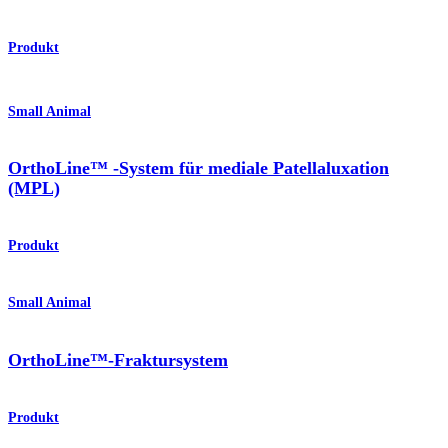
Produkt
Small Animal
OrthoLine™ -System für mediale Patellaluxation
(MPL)
Produkt
Small Animal
OrthoLine™-Fraktursystem
Produkt