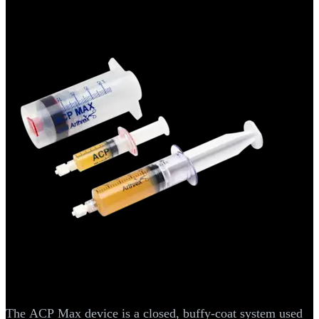
Ortobiológicos
ACP Max™ Platelet Rich-Plasma (PRP)
The ACP Max device is a closed, buffy-coat system used