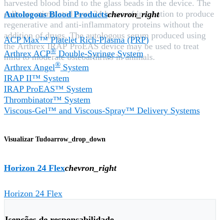
harvested blood bind to the glass beads in the device. The
cells are stimulated over 24 hours of incubation to produce
Autologous Blood Products
chevron_right
regenerative and anti-inflammatory proteins without the
addition of drugs. The autologous serum produced using
ACP Max™ Platelet Rich-Plasma (PRP)
the Arthrex IRAP ProEAS device may be used to treat
®
Arthrex ACP
Double-Syringe System
mild to moderate osteoarthritis in animals.
®
Arthrex Angel
System
IRAP II™ System
IRAP ProEAS™ System
Thrombinator™ System
Viscous-Gel™ and Viscous-Spray™ Delivery Systems
Visualizar Tudo
arrow_drop_down
Horizon 24 Flex
chevron_right
Horizon 24 Flex
Isenções de responsabilidade