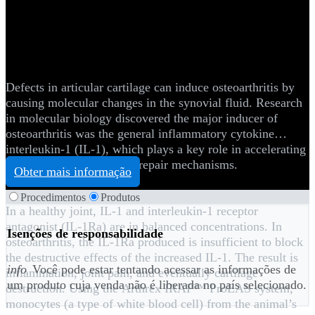
Ortobiológicos
IRAP ProEAS™ System
Defects in articular cartilage can induce osteoarthritis by
causing molecular changes in the synovial fluid. Research
in molecular biology discovered the major inducer of
osteoarthritis was the general inflammatory cytokine
interleukin-1 (IL-1), which plays a key role in accelerating
tissue destruction and the repair mechanisms.
Obter mais informação
Procedimentos
Produtos
In a healthy joint, IL-1 and interleukin-1 receptor
antagonist (IL-1Ra) are in balanced concentrations. In
Isenções de responsabilidade
osteoarthritis, the IL-1Ra produced is insufficient to block
the destructive effects of the increased IL-1. The result is
info
Você pode estar tentando acessar as informações de
inflammation, joint pain, and eventually cartilage
um produto cuja venda não é liberada no país selecionado.
destruction. Using the Arthrex IRAP™ ProEAS system,
monocytes (a type of white blood cell) from the animal’s