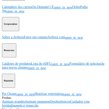
Calendário dos cursos
On-Demand CE
OrthoPedia
open_in_new
Vet
open_in_new
Corporativo
Sobre a Arthrex
Entre em contato
Arthrex.com
open_in_new
Recursos
Catálogo de produtos
Lista de eDFU
Formulário de solicitação
open_in_new
para novos clientes
open_in_new
Paciente
Pet Owner
Histórias veterinárias
open_in_new
open_in_new
Produto
Animais grandes
Animais pequenos
Ortobiológicos
Cuidados com
feridas
Imagem e ressecção