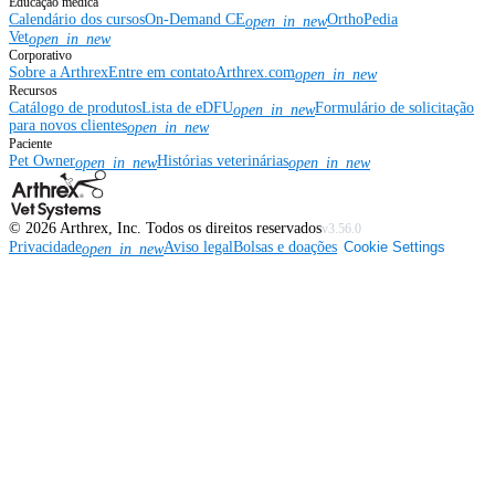
Educação médica
Calendário dos cursos
On-Demand CE
OrthoPedia
open_in_new
Vet
open_in_new
Corporativo
Sobre a Arthrex
Entre em contato
Arthrex.com
open_in_new
Recursos
Catálogo de produtos
Lista de eDFU
Formulário de solicitação
open_in_new
para novos clientes
open_in_new
Paciente
Pet Owner
Histórias veterinárias
open_in_new
open_in_new
©
2026
Arthrex, Inc. Todos os direitos reservados
v3.56.0
Privacidade
Aviso legal
Bolsas e doações
Cookie Settings
open_in_new