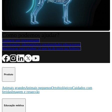
play_circle
Como podemos ajudar?
Contacte um representante
Veja eventos, laboratórios e oportunidades educacionais
Inscreva-se para receber: O que há de novo na Arthrex?
Conecte-se conosco
Produto
Animais grandes
Animais pequenos
Ortobiológicos
Cuidados com
feridas
Imagem e ressecção
Educação médica