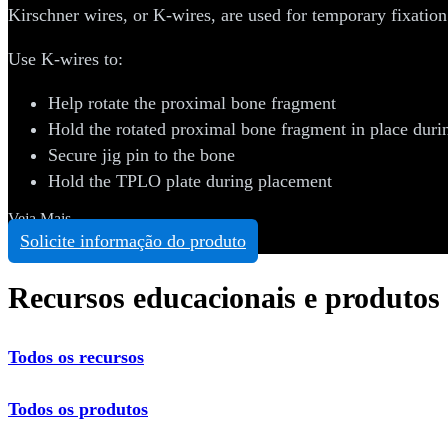
Kirschner wires, or K-wires, are used for temporary fixation
Use K-wires to:
Help rotate the proximal bone fragment
Hold the rotated proximal bone fragment in place dur
Secure jig pin to the bone
Hold the TPLO plate during placement
Veja Mais
Solicite informação do produto
Recursos educacionais e produtos
Todos os recursos
Todos os produtos