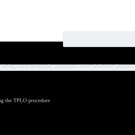
ted Reusables
 during some orthopedic operations. After definitive fixation
ing the TPLO procedure