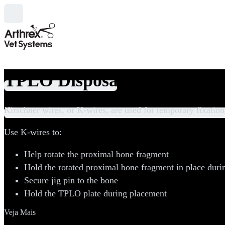
TPLO Disposables and Limi
Categorias
Kirschner wires, or K-wires, are used for temporary fixation
Use K-wires to:
Help rotate the proximal bone fragment
Hold the rotated proximal bone fragment in place dur
Secure jig pin to the bone
Hold the TPLO plate during placement
Veja Mais