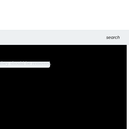
search
, they should be removed.