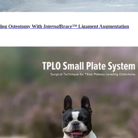
eling Osteotomy With
Internal
Brace™ Ligament Augmentation