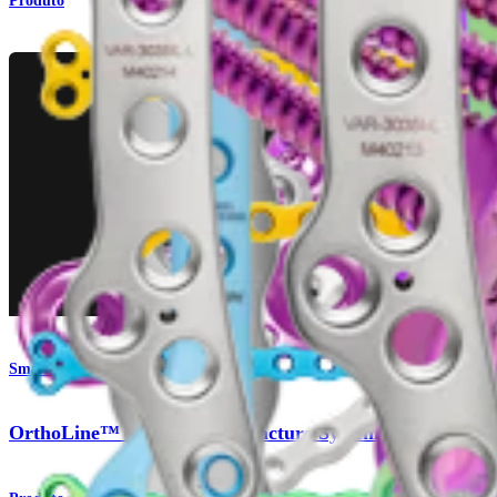
Produto
Small Animal
OrthoLine™ Bridge Plate Fracture System