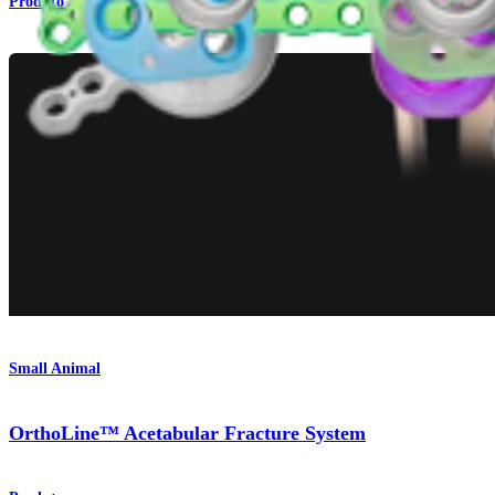
Produto
Small Animal
OrthoLine™ Acetabular Fracture System