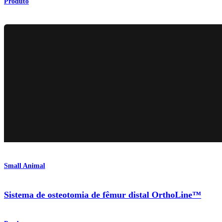
Produto
Small Animal
Sistema de osteotomia de fêmur distal OrthoLine™