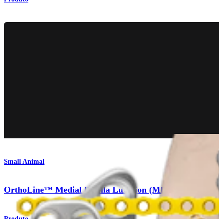
Small Animal
OrthoLine™ Medial Patella Luxation (MPL) System
Produto