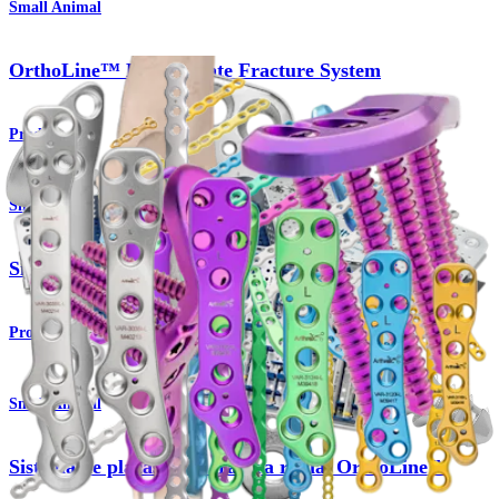
Small Animal
OrthoLine™ Bridge Plate Fracture System
Produto
Small Animal
Sistema de osteotomia de fêmur distal OrthoLine™
Produto
Small Animal
Sistema de placas para fratura radial OrthoLine™