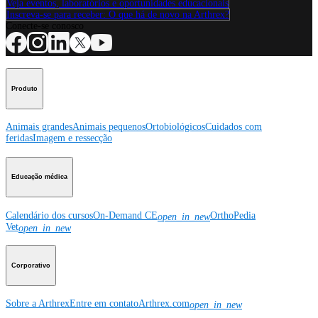
Veja eventos, laboratórios e oportunidades educacionais
Inscreva-se para receber: O que há de novo na Arthrex?
Conecte-se conosco
Produto
Animais grandes
Animais pequenos
Ortobiológicos
Cuidados com
feridas
Imagem e ressecção
Educação médica
Calendário dos cursos
On-Demand CE
OrthoPedia
open_in_new
Vet
open_in_new
Corporativo
Sobre a Arthrex
Entre em contato
Arthrex.com
open_in_new