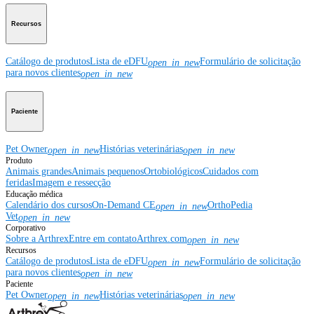
Recursos
Catálogo de produtos
Lista de eDFU
Formulário de solicitação
open_in_new
para novos clientes
open_in_new
Paciente
Pet Owner
Histórias veterinárias
open_in_new
open_in_new
Produto
Animais grandes
Animais pequenos
Ortobiológicos
Cuidados com
feridas
Imagem e ressecção
Educação médica
Calendário dos cursos
On-Demand CE
OrthoPedia
open_in_new
Vet
open_in_new
Corporativo
Sobre a Arthrex
Entre em contato
Arthrex.com
open_in_new
Recursos
Catálogo de produtos
Lista de eDFU
Formulário de solicitação
open_in_new
para novos clientes
open_in_new
Paciente
Pet Owner
Histórias veterinárias
open_in_new
open_in_new