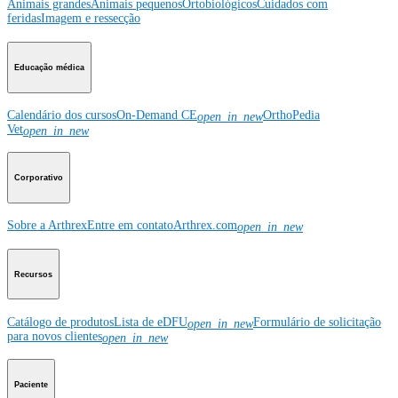
Animais grandes
Animais pequenos
Ortobiológicos
Cuidados com
feridas
Imagem e ressecção
Educação médica
Calendário dos cursos
On-Demand CE
OrthoPedia
open_in_new
Vet
open_in_new
Corporativo
Sobre a Arthrex
Entre em contato
Arthrex.com
open_in_new
Recursos
Catálogo de produtos
Lista de eDFU
Formulário de solicitação
open_in_new
para novos clientes
open_in_new
Paciente