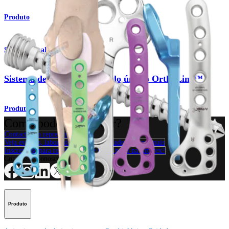
Produto
Small Animal
Sistema de fraturas distais do úmero OrthoLine™
Produto
Como podemos ajudar?
Contacte um representante
Veja eventos, laboratórios e oportunidades educacionais
Inscreva-se para receber: O que há de novo na Arthrex?
Conecte-se conosco
Produto