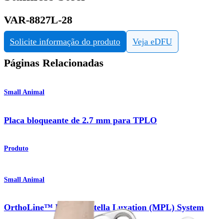
VAR-8827L-28
Solicite informação do produto
Veja eDFU
Páginas Relacionadas
Small Animal
Placa bloqueante de 2.7 mm para TPLO
Produto
Small Animal
OrthoLine™ Medial Patella Luxation (MPL) System