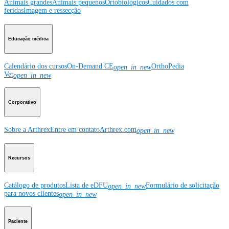
Animais grandes
Animais pequenos
Ortobiológicos
Cuidados com
feridas
Imagem e ressecção
Educação médica
Calendário dos cursos
On-Demand CE
OrthoPedia
open_in_new
Vet
open_in_new
Corporativo
Sobre a Arthrex
Entre em contato
Arthrex.com
open_in_new
Recursos
Catálogo de produtos
Lista de eDFU
Formulário de solicitação
open_in_new
para novos clientes
open_in_new
Paciente