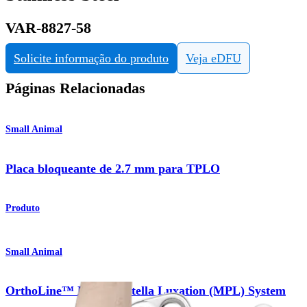
VAR-8827-58
Solicite informação do produto
Veja eDFU
Páginas Relacionadas
Small Animal
Placa bloqueante de 2.7 mm para TPLO
Produto
Small Animal
OrthoLine™ Medial Patella Luxation (MPL) System