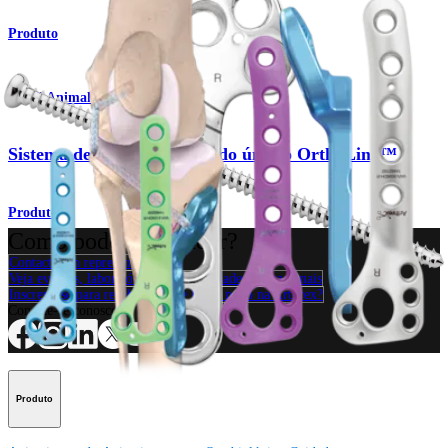
Produto
Small Animal
Sistema de fraturas distais do úmero OrthoLine™
Produto
Como podemos ajudar?
Contacte um representante
Veja eventos, laboratórios e oportunidades educacionais
Inscreva-se para receber: O que há de novo na Arthrex?
Conecte-se conosco
Produto