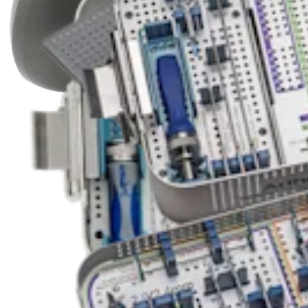
Small Animal
Cannulated Screw System
Produto