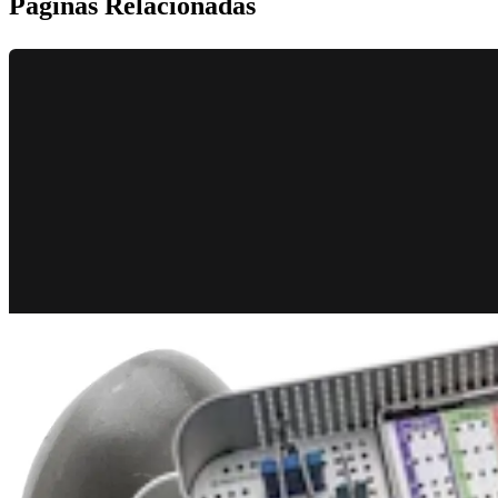
Páginas Relacionadas
Large Animal
Cannulated Screw System
Produto