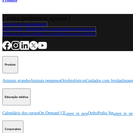
Produto
Como podemos ajudar?
Contacte um representante
Veja eventos, laboratórios e oportunidades educacionais
Inscreva-se para receber: O que há de novo na Arthrex?
Conecte-se conosco
Produto
Animais grandes
Animais pequenos
Ortobiológicos
Cuidados com feridas
Image
Educação médica
Calendário dos cursos
On-Demand CE
OrthoPedia Vet
open_in_new
open_in_n
Corporativo