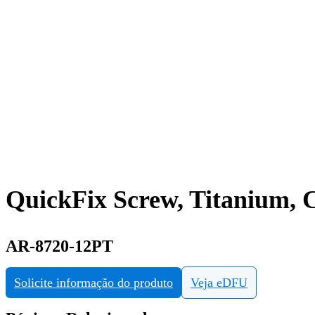
QuickFix Screw, Titanium, C
AR-8720-12PT
Solicite informação do produto
Veja eDFU