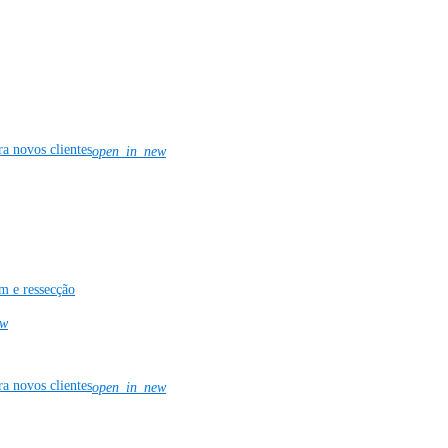
ra novos clientes
open_in_new
m e ressecção
ew
ra novos clientes
open_in_new