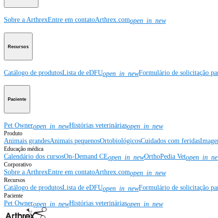
Sobre a Arthrex
Entre em contato
Arthrex.com
open_in_new
Recursos
Catálogo de produtos
Lista de eDFU
Formulário de solicitação pa
open_in_new
Paciente
Pet Owner
Histórias veterinárias
open_in_new
open_in_new
Produto
Animais grandes
Animais pequenos
Ortobiológicos
Cuidados com feridas
Image
Educação médica
Calendário dos cursos
On-Demand CE
OrthoPedia Vet
open_in_new
open_in_n
Corporativo
Sobre a Arthrex
Entre em contato
Arthrex.com
open_in_new
Recursos
Catálogo de produtos
Lista de eDFU
Formulário de solicitação pa
open_in_new
Paciente
Pet Owner
Histórias veterinárias
open_in_new
open_in_new