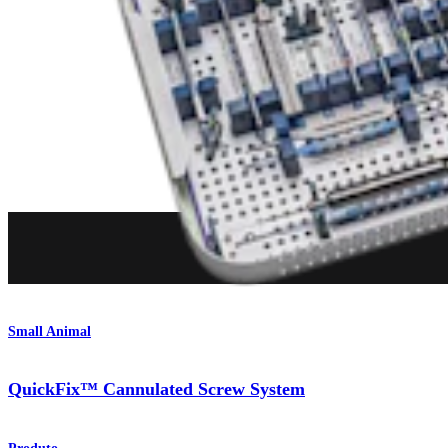
Small Animal
QuickFix™ Cannulated Screw System