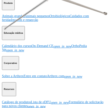
Produto
Animais grandes
Animais pequenos
Ortobiológicos
Cuidados com
feridas
Imagem e ressecção
Educação médica
Calendário dos cursos
On-Demand CE
OrthoPedia
open_in_new
Vet
open_in_new
Corporativo
Sobre a Arthrex
Entre em contato
Arthrex.com
open_in_new
Recursos
Catálogo de produtos
Lista de eDFU
Formulário de solicitação
open_in_new
para novos clientes
open_in_new