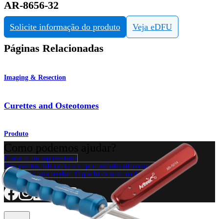
AR-8656-32
Solicite informação do produto
Veja eDFU
Páginas Relacionadas
Imaging & Resection
Curettes and Osteotomes
Produto
Como podemos ajudar?
Contacte um representante
Veja eventos, laboratórios e oportunidades educacionais
Inscreva-se para receber: O que há de novo na Arthrex?
Conecte-se conosco