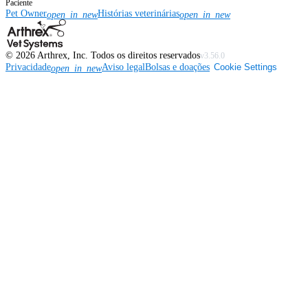
Paciente
Pet Owner
Histórias veterinárias
open_in_new
open_in_new
©
2026
Arthrex, Inc. Todos os direitos reservados
v3.56.0
Privacidade
Aviso legal
Bolsas e doações
Cookie Settings
open_in_new