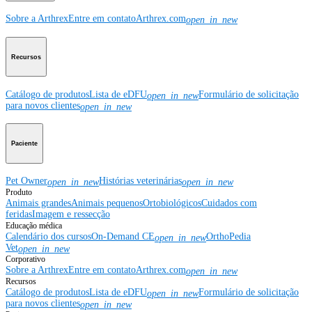
Sobre a Arthrex
Entre em contato
Arthrex.com
open_in_new
Recursos
Catálogo de produtos
Lista de eDFU
Formulário de solicitação
open_in_new
para novos clientes
open_in_new
Paciente
Pet Owner
Histórias veterinárias
open_in_new
open_in_new
Produto
Animais grandes
Animais pequenos
Ortobiológicos
Cuidados com
feridas
Imagem e ressecção
Educação médica
Calendário dos cursos
On-Demand CE
OrthoPedia
open_in_new
Vet
open_in_new
Corporativo
Sobre a Arthrex
Entre em contato
Arthrex.com
open_in_new
Recursos
Catálogo de produtos
Lista de eDFU
Formulário de solicitação
open_in_new
para novos clientes
open_in_new