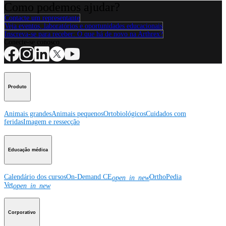
Como podemos ajudar?
Contacte um representante
Veja eventos, laboratórios e oportunidades educacionais
Inscreva-se para receber: O que há de novo na Arthrex?
Conecte-se conosco
Produto
Animais grandes
Animais pequenos
Ortobiológicos
Cuidados com
feridas
Imagem e ressecção
Educação médica
Calendário dos cursos
On-Demand CE
OrthoPedia
open_in_new
Vet
open_in_new
Corporativo