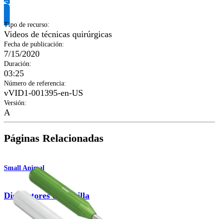
Solicitar información del producto
Tipo de recurso
:
Videos de técnicas quirúrgicas
Fecha de publicación
:
7/15/2020
Duración
:
03:25
Número de referencia
:
vVID1-001395-en-US
Versión
:
A
Páginas Relacionadas
Small Animal
Distractores de babilla