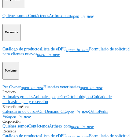
Quiénes somos
Contáctenos
Arthrex.com
open_in_new
Recursos
Catálogo de productos
Lista de eDFU
Formulario de solicitud
open_in_new
para clientes nuevos
open_in_new
Paciente
Pet Owner
Historias veterinarias
open_in_new
open_in_new
Producto
Animales grandes
Animales pequeños
Ortobiológicos
Cuidado de
heridas
Imagen y resección
Educación médica
Calendario de cursos
On-Demand CE
OrthoPedia
open_in_new
Vet
open_in_new
Corporación
Quiénes somos
Contáctenos
Arthrex.com
open_in_new
Recursos
Catálogo de productos
Lista de eDFU
Formulario de solicitud
open_in_new