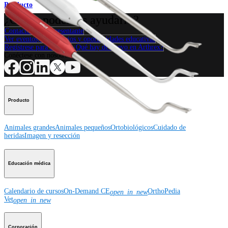
Producto
¿Cómo podemos ayudarlo?
Contacte a un representante
Ver eventos, laboratorios y oportunidades educativas
Regístrese para recibir: ¿Qué hay de nuevo en Arthrex?
Conéctese con nosotros
Producto
Animales grandes
Animales pequeños
Ortobiológicos
Cuidado de
heridas
Imagen y resección
Educación médica
Calendario de cursos
On-Demand CE
OrthoPedia
open_in_new
Vet
open_in_new
Corporación