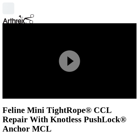
search
Play
Video
Feline Mini TightRope® CCL
Repair With Knotless PushLock®
Anchor MCL