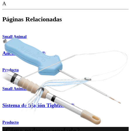
A
Páginas Relacionadas
Small Animal
Anclas PushLock®
Producto
Small Animal
Sistema de fijación TightRope®
Producto
¿Cómo podemos ayudarlo?