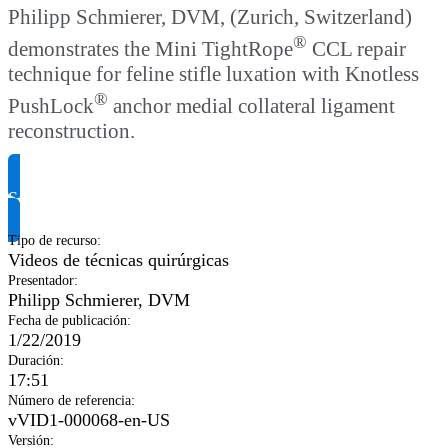
Philipp Schmierer, DVM, (Zurich, Switzerland)
®
demonstrates the Mini TightRope
CCL repair
technique for feline stifle luxation with Knotless
®
PushLock
anchor medial collateral ligament
reconstruction.
Solicitar información del producto
Tipo de recurso
:
Videos de técnicas quirúrgicas
Presentador
:
Philipp Schmierer, DVM
Fecha de publicación
:
1/22/2019
Duración
:
17:51
Número de referencia
:
vVID1-000068-en-US
Versión
: