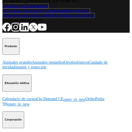
Contacte a un representante
Ver eventos, laboratorios y oportunidades educativas
Regístrese para recibir: ¿Qué hay de nuevo en Arthrex?
Conéctese con nosotros
Producto
Animales grandes
Animales pequeños
Ortobiológicos
Cuidado de
heridas
Imagen y resección
Educación médica
Calendario de cursos
On-Demand CE
OrthoPedia
open_in_new
Vet
open_in_new
Corporación