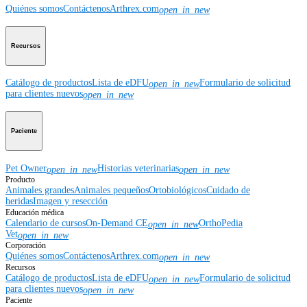
Quiénes somos
Contáctenos
Arthrex.com
open_in_new
Recursos
Catálogo de productos
Lista de eDFU
Formulario de solicitud
open_in_new
para clientes nuevos
open_in_new
Paciente
Pet Owner
Historias veterinarias
open_in_new
open_in_new
Producto
Animales grandes
Animales pequeños
Ortobiológicos
Cuidado de
heridas
Imagen y resección
Educación médica
Calendario de cursos
On-Demand CE
OrthoPedia
open_in_new
Vet
open_in_new
Corporación
Quiénes somos
Contáctenos
Arthrex.com
open_in_new
Recursos
Catálogo de productos
Lista de eDFU
Formulario de solicitud
open_in_new
para clientes nuevos
open_in_new
Paciente