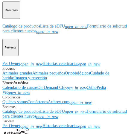
Recursos
Catálogo de productos
Lista de eDFU
Formulario de solicitud
open_in_new
para clientes nuevos
open_in_new
Paciente
Pet Owner
Historias veterinarias
open_in_new
open_in_new
Producto
Animales grandes
Animales pequeños
Ortobiológicos
Cuidado de
heridas
Imagen y resección
Educación médica
Calendario de cursos
On-Demand CE
OrthoPedia
open_in_new
Vet
open_in_new
Corporación
Quiénes somos
Contáctenos
Arthrex.com
open_in_new
Recursos
Catálogo de productos
Lista de eDFU
Formulario de solicitud
open_in_new
para clientes nuevos
open_in_new
Paciente
Pet Owner
Historias veterinarias
open_in_new
open_in_new