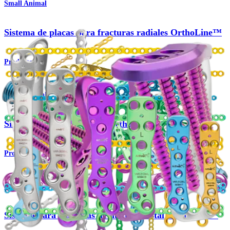
Small Animal
Sistema de placas para fracturas radiales OrthoLine™
Producto
Small Animal
Sistema de placa cortable OrthoLine™
Producto
Small Animal
Sistema para fracturas de húmero distal OrthoLine™