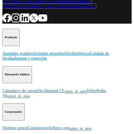
Ver eventos, laboratorios y oportunidades educativas
Regístrese para recibir: ¿Qué hay de nuevo en Arthrex?
Conéctese con nosotros
Producto
Animales grandes
Animales pequeños
Ortobiológicos
Cuidado de
heridas
Imagen y resección
Educación médica
Calendario de cursos
On-Demand CE
OrthoPedia
open_in_new
Vet
open_in_new
Corporación
Quiénes somos
Contáctenos
Arthrex.com
open_in_new