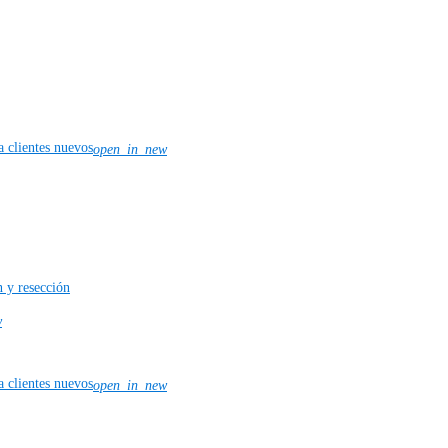
a clientes nuevos
open_in_new
 y resección
w
a clientes nuevos
open_in_new