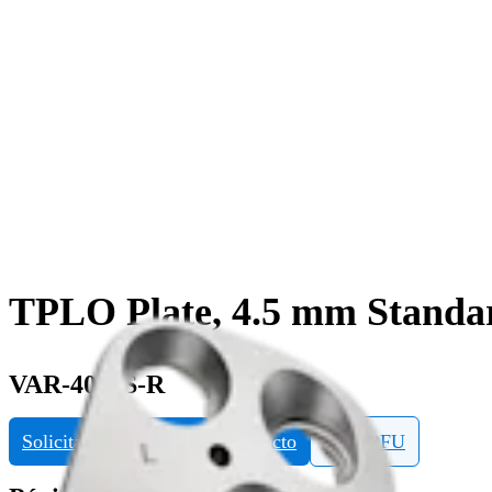
TPLO Plate, 4.5 mm Standar
VAR-4045S-R
Solicitar información del producto
Ver eDFU