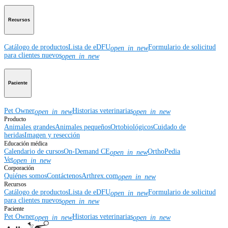
Recursos
Catálogo de productos
Lista de eDFU
Formulario de solicitud
open_in_new
para clientes nuevos
open_in_new
Paciente
Pet Owner
Historias veterinarias
open_in_new
open_in_new
Producto
Animales grandes
Animales pequeños
Ortobiológicos
Cuidado de
heridas
Imagen y resección
Educación médica
Calendario de cursos
On-Demand CE
OrthoPedia
open_in_new
Vet
open_in_new
Corporación
Quiénes somos
Contáctenos
Arthrex.com
open_in_new
Recursos
Catálogo de productos
Lista de eDFU
Formulario de solicitud
open_in_new
para clientes nuevos
open_in_new
Paciente
Pet Owner
Historias veterinarias
open_in_new
open_in_new