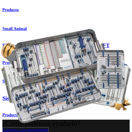
Producto
Small Animal
Sistema de tornillos de titanio Compression FT
Producto
Small Animal
Sistema de tornillos canulados QuickFix™
Producto
¿Cómo podemos ayudarlo?
Contacte a un representante