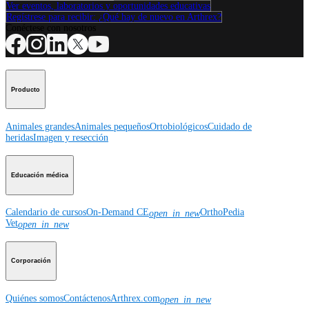
Ver eventos, laboratorios y oportunidades educativas
Regístrese para recibir: ¿Qué hay de nuevo en Arthrex?
Conéctese con nosotros
Producto
Animales grandes
Animales pequeños
Ortobiológicos
Cuidado de
heridas
Imagen y resección
Educación médica
Calendario de cursos
On-Demand CE
OrthoPedia
open_in_new
Vet
open_in_new
Corporación
Quiénes somos
Contáctenos
Arthrex.com
open_in_new