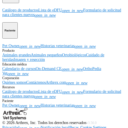
Catálogo de productos
Lista de eDFU
Formulario de solicitud
open_in_new
para clientes nuevos
open_in_new
Paciente
Pet Owner
Historias veterinarias
open_in_new
open_in_new
Producto
Animales grandes
Animales pequeños
Ortobiológicos
Cuidado de
heridas
Imagen y resección
Educación médica
Calendario de cursos
On-Demand CE
OrthoPedia
open_in_new
Vet
open_in_new
Corporación
Quiénes somos
Contáctenos
Arthrex.com
open_in_new
Recursos
Catálogo de productos
Lista de eDFU
Formulario de solicitud
open_in_new
para clientes nuevos
open_in_new
Paciente
Pet Owner
Historias veterinarias
open_in_new
open_in_new
©
2026
Arthrex, Inc. Todos los derechos reservados
v3.56.0
Privacidad
Notificación legal
Becas
Cookie Settings