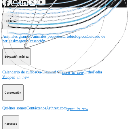
Producto
Animales grandes
Animales pequeños
Ortobiológicos
Cuidado de
heridas
Imagen y resección
Educación médica
Calendario de cursos
On-Demand CE
OrthoPedia
open_in_new
Vet
open_in_new
Corporación
Quiénes somos
Contáctenos
Arthrex.com
open_in_new
Recursos