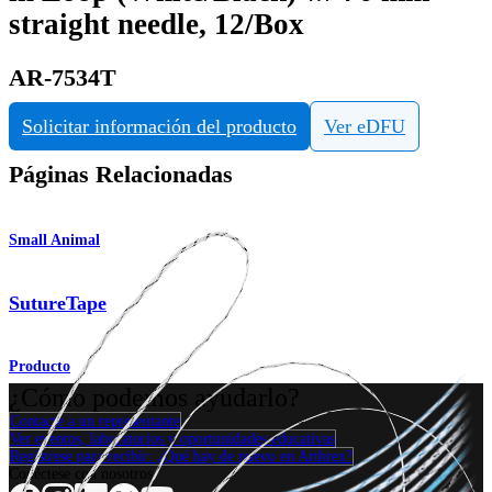
straight needle, 12/Box
AR-7534T
Solicitar información del producto
Ver eDFU
Páginas Relacionadas
Small Animal
SutureTape
Producto
¿Cómo podemos ayudarlo?
Contacte a un representante
Ver eventos, laboratorios y oportunidades educativas
Regístrese para recibir: ¿Qué hay de nuevo en Arthrex?
Conéctese con nosotros