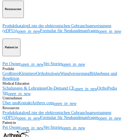
Ressourcen
Produktkatalog
Liste der elektronischen Gebrauchsanweisungen
(eDFUs)
Formular für Neukundenanfragen
open_in_new
open_in_new
Patient:in
Pet Owner
Vet-Stories
open_in_new
open_in_new
Produkt
Großtiere
Kleintiere
Orthobiologie
Wundversorgung
Bildgebung und
Resektion
Medical Education
Schulungen & Lehrgänge
On-Demand CE
OrthoPedia
open_in_new
Vet
open_in_new
Unternehmen
Über uns
Kontakt
Arthrex.com
open_in_new
Ressourcen
Produktkatalog
Liste der elektronischen Gebrauchsanweisungen
(eDFUs)
Formular für Neukundenanfragen
open_in_new
open_in_new
Patient:in
Pet Owner
Vet-Stories
open_in_new
open_in_new