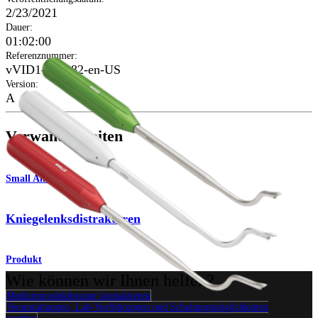
2/23/2021
Dauer
:
01:02:00
Referenznummer
:
vVID1-001982-en-US
Version
:
A
Verwandte Seiten
Small Animal
Kniegelenksdistraktoren
Produkt
Wie können wir Ihnen helfen?
Medizinproduktberater kontaktieren
Veranstaltungen, Lab-Vorführungen und Schulungsmöglichkeiten