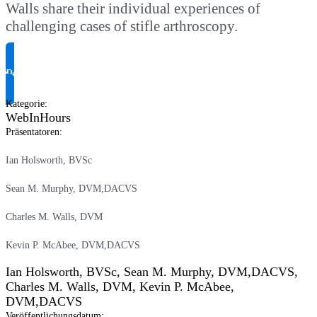
Walls share their individual experiences of
challenging cases of stifle arthroscopy.
Produktinformationen anfragen
Kategorie
:
WebInHours
Präsentatoren
:
Ian Holsworth, BVSc
Sean M. Murphy, DVM,DACVS
Charles M. Walls, DVM
Kevin P. McAbee, DVM,DACVS
Ian Holsworth, BVSc
,
Sean M. Murphy, DVM,DACVS
,
Charles M. Walls, DVM
,
Kevin P. McAbee,
DVM,DACVS
Veröffentlichungsdatum
: