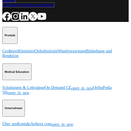
ansehen
Unseren Newsletter abonnieren
Besuchen Sie uns
Produkt
Großtiere
Kleintiere
Orthobiologie
Wundversorgung
Bildgebung und
Resektion
Medical Education
Schulungen & Lehrgänge
On-Demand CE
OrthoPedia
open_in_new
Vet
open_in_new
Unternehmen
Über uns
Kontakt
Arthrex.com
open_in_new