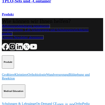
TPLO-Sets und -Container
Produkt
Wie können wir Ihnen helfen?
Medizinproduktberater kontaktieren
Veranstaltungen, Lab-Vorführungen und Schulungsmöglichkeiten
ansehen
Unseren Newsletter abonnieren
Besuchen Sie uns
Produkt
Großtiere
Kleintiere
Orthobiologie
Wundversorgung
Bildgebung und
Resektion
Medical Education
Schulungen & Lehrgänge
On-Demand CE
OrthoPedia
open_in_new