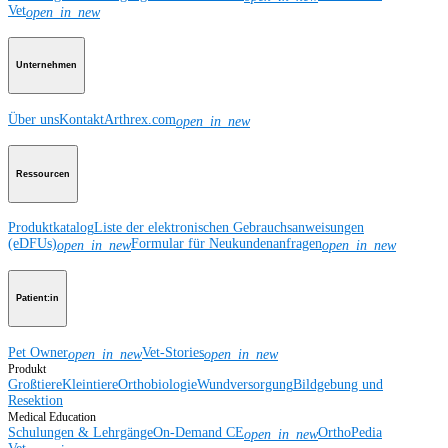
Vet
open_in_new
Unternehmen
Über uns
Kontakt
Arthrex.com
open_in_new
Ressourcen
Produktkatalog
Liste der elektronischen Gebrauchsanweisungen
(eDFUs)
Formular für Neukundenanfragen
open_in_new
open_in_new
Patient:in
Pet Owner
Vet-Stories
open_in_new
open_in_new
Produkt
Großtiere
Kleintiere
Orthobiologie
Wundversorgung
Bildgebung und
Resektion
Medical Education
Schulungen & Lehrgänge
On-Demand CE
OrthoPedia
open_in_new