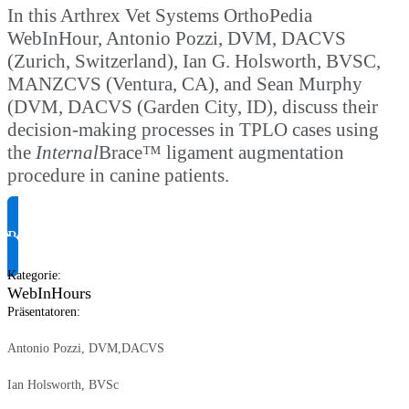
In this Arthrex Vet Systems OrthoPedia
WebInHour, Antonio Pozzi, DVM, DACVS
(Zurich, Switzerland), Ian G. Holsworth, BVSC,
MANZCVS (Ventura, CA), and Sean Murphy
(DVM, DACVS (Garden City, ID), discuss their
decision-making processes in TPLO cases using
the
Internal
Brace™ ligament augmentation
procedure in canine patients.
Produktinformationen anfragen
Kategorie
:
WebInHours
Präsentatoren
:
Antonio Pozzi, DVM,DACVS
Ian Holsworth, BVSc