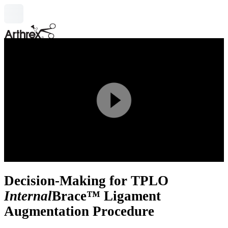
search
Play
Video
Decision-Making for TPLO
Internal
Brace™ Ligament
Augmentation Procedure