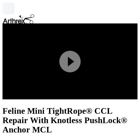
search
Play
Video
Feline Mini TightRope® CCL
Repair With Knotless PushLock®
Anchor MCL