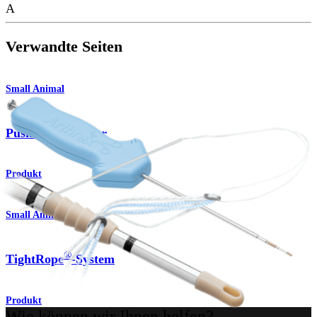
A
Verwandte Seiten
Small Animal
®
PushLock
-Anker
Produkt
Small Animal
®
TightRope
-System
Produkt
Wie können wir Ihnen helfen?