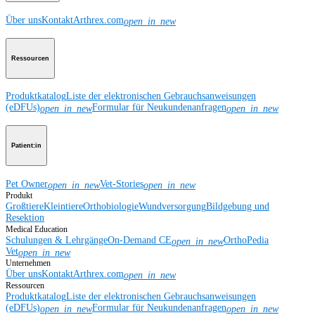
Über uns
Kontakt
Arthrex.com
open_in_new
Ressourcen
Produktkatalog
Liste der elektronischen Gebrauchsanweisungen
(eDFUs)
Formular für Neukundenanfragen
open_in_new
open_in_new
Patient:in
Pet Owner
Vet-Stories
open_in_new
open_in_new
Produkt
Großtiere
Kleintiere
Orthobiologie
Wundversorgung
Bildgebung und
Resektion
Medical Education
Schulungen & Lehrgänge
On-Demand CE
OrthoPedia
open_in_new
Vet
open_in_new
Unternehmen
Über uns
Kontakt
Arthrex.com
open_in_new
Ressourcen
Produktkatalog
Liste der elektronischen Gebrauchsanweisungen
(eDFUs)
Formular für Neukundenanfragen
open_in_new
open_in_new