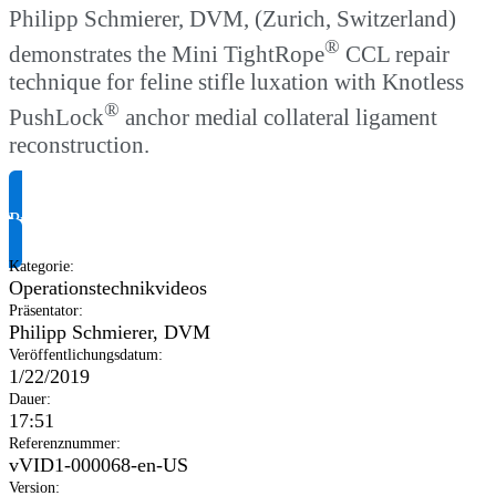
Philipp Schmierer, DVM, (Zurich, Switzerland)
®
demonstrates the Mini TightRope
CCL repair
technique for feline stifle luxation with Knotless
®
PushLock
anchor medial collateral ligament
reconstruction.
Produktinformationen anfragen
Kategorie
:
Operationstechnikvideos
Präsentator
:
Philipp Schmierer, DVM
Veröffentlichungsdatum
:
1/22/2019
Dauer
:
17:51
Referenznummer
:
vVID1-000068-en-US
Version
: