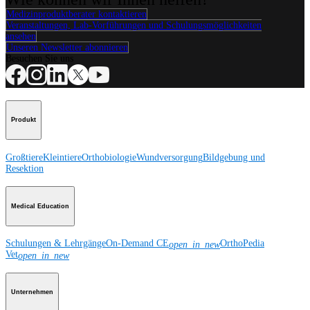
Medizinproduktberater kontaktieren
Veranstaltungen, Lab-Vorführungen und Schulungsmöglichkeiten
ansehen
Unseren Newsletter abonnieren
Besuchen Sie uns
Produkt
Großtiere
Kleintiere
Orthobiologie
Wundversorgung
Bildgebung und
Resektion
Medical Education
Schulungen & Lehrgänge
On-Demand CE
OrthoPedia
open_in_new
Vet
open_in_new
Unternehmen