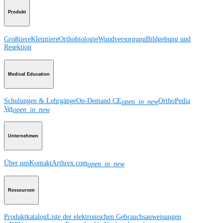
Produkt
Großtiere
Kleintiere
Orthobiologie
Wundversorgung
Bildgebung und
Resektion
Medical Education
Schulungen & Lehrgänge
On-Demand CE
OrthoPedia
open_in_new
Vet
open_in_new
Unternehmen
Über uns
Kontakt
Arthrex.com
open_in_new
Ressourcen
Produktkatalog
Liste der elektronischen Gebrauchsanweisungen