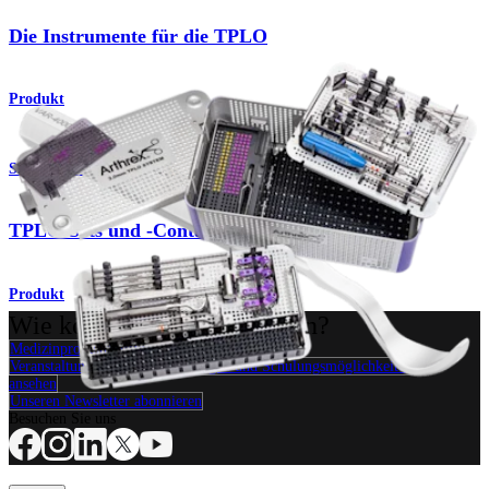
Die Instrumente für die TPLO
Produkt
Small Animal
TPLO-Sets und -Container
Produkt
Wie können wir Ihnen helfen?
Medizinproduktberater kontaktieren
Veranstaltungen, Lab-Vorführungen und Schulungsmöglichkeiten
ansehen
Unseren Newsletter abonnieren
Besuchen Sie uns