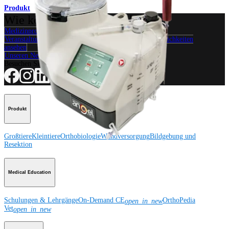
Produkt
Wie können wir Ihnen helfen?
Medizinproduktberater kontaktieren
Veranstaltungen, Lab-Vorführungen und Schulungsmöglichkeiten
ansehen
Unseren Newsletter abonnieren
Besuchen Sie uns
Produkt
Großtiere
Kleintiere
Orthobiologie
Wundversorgung
Bildgebung und
Resektion
Medical Education
Schulungen & Lehrgänge
On-Demand CE
OrthoPedia
open_in_new
Vet
open_in_new