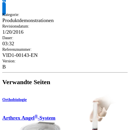
Produktinformationen anfragen
Kategorie
:
Produktdemonstrationen
Revisionsdatum
:
1/20/2016
Dauer
:
03:32
Referenznummer
:
VID1-00143-EN
Version
:
B
Verwandte Seiten
Orthobiologie
®
Arthrex Angel
-System