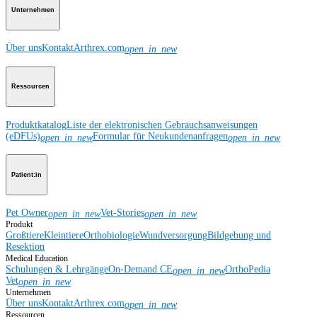
Unternehmen
Über uns
Kontakt
Arthrex.com
open_in_new
Ressourcen
Produktkatalog
Liste der elektronischen Gebrauchsanweisungen
(eDFUs)
Formular für Neukundenanfragen
open_in_new
open_in_new
Patient:in
Pet Owner
Vet-Stories
open_in_new
open_in_new
Produkt
Großtiere
Kleintiere
Orthobiologie
Wundversorgung
Bildgebung und
Resektion
Medical Education
Schulungen & Lehrgänge
On-Demand CE
OrthoPedia
open_in_new
Vet
open_in_new
Unternehmen
Über uns
Kontakt
Arthrex.com
open_in_new
Ressourcen