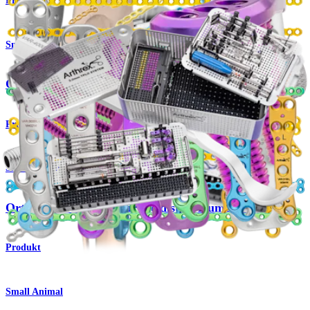
Produkt
Small Animal
OrthoLine™ Schneidbares Plattensystem
Produkt
Small Animal
OrthoLine™-System für die distale Humerusfraktur
Produkt
Small Animal