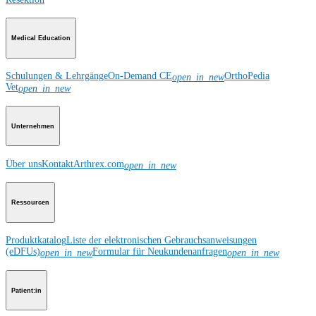
Medical Education
Schulungen & Lehrgänge
On-Demand CE
OrthoPedia
open_in_new
Vet
open_in_new
Unternehmen
Über uns
Kontakt
Arthrex.com
open_in_new
Ressourcen
Produktkatalog
Liste der elektronischen Gebrauchsanweisungen
(eDFUs)
Formular für Neukundenanfragen
open_in_new
open_in_new
Patient:in