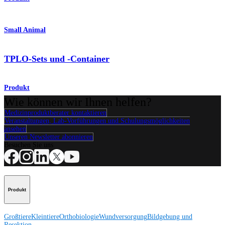
Small Animal
TPLO-Sets und -Container
Produkt
Wie können wir Ihnen helfen?
Medizinproduktberater kontaktieren
Veranstaltungen, Lab-Vorführungen und Schulungsmöglichkeiten
ansehen
Unseren Newsletter abonnieren
Besuchen Sie uns
Produkt
Großtiere
Kleintiere
Orthobiologie
Wundversorgung
Bildgebung und
Resektion