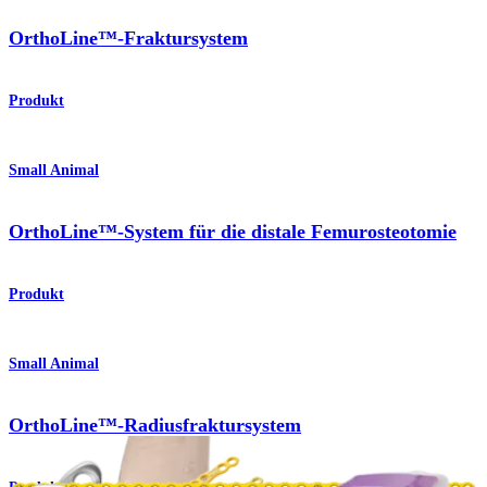
OrthoLine™-Fraktursystem
Produkt
Small Animal
OrthoLine™-System für die distale Femurosteotomie
Produkt
Small Animal
OrthoLine™-Radiusfraktursystem