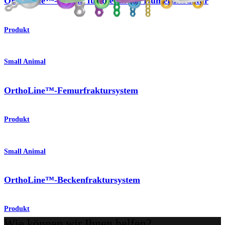
OrthoLine™-System für die distale Humerusfraktur
Produkt
Small Animal
OrthoLine™-Femurfraktursystem
Produkt
Small Animal
OrthoLine™-Beckenfraktursystem
Produkt
Wie können wir Ihnen helfen?