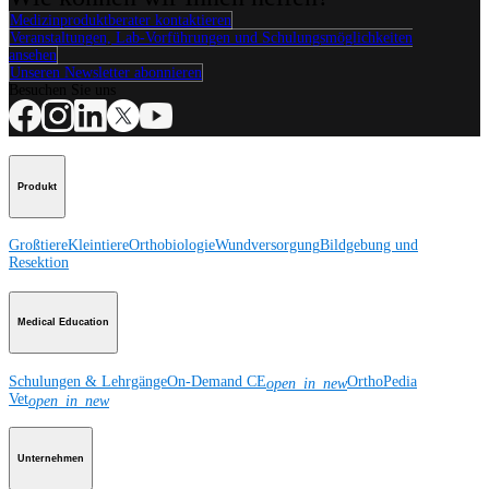
Medizinproduktberater kontaktieren
Veranstaltungen, Lab-Vorführungen und Schulungsmöglichkeiten
ansehen
Unseren Newsletter abonnieren
Besuchen Sie uns
Produkt
Großtiere
Kleintiere
Orthobiologie
Wundversorgung
Bildgebung und
Resektion
Medical Education
Schulungen & Lehrgänge
On-Demand CE
OrthoPedia
open_in_new
Vet
open_in_new
Unternehmen