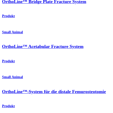
OrthoLine™ Bridge Plate Fracture System
Produkt
Small Animal
OrthoLine™ Acetabular Fracture System
Produkt
Small Animal
OrthoLine™-System für die distale Femurosteotomie
Produkt