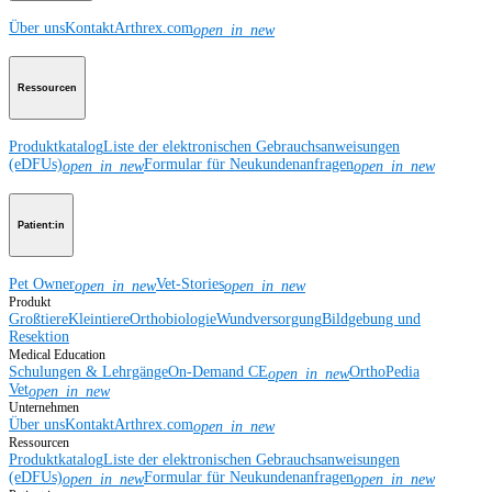
Über uns
Kontakt
Arthrex.com
open_in_new
Ressourcen
Produktkatalog
Liste der elektronischen Gebrauchsanweisungen
(eDFUs)
Formular für Neukundenanfragen
open_in_new
open_in_new
Patient:in
Pet Owner
Vet-Stories
open_in_new
open_in_new
Produkt
Großtiere
Kleintiere
Orthobiologie
Wundversorgung
Bildgebung und
Resektion
Medical Education
Schulungen & Lehrgänge
On-Demand CE
OrthoPedia
open_in_new
Vet
open_in_new
Unternehmen
Über uns
Kontakt
Arthrex.com
open_in_new
Ressourcen
Produktkatalog
Liste der elektronischen Gebrauchsanweisungen
(eDFUs)
Formular für Neukundenanfragen
open_in_new
open_in_new