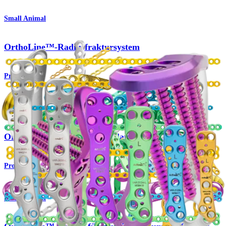
Small Animal
OrthoLine™-Radiusfraktursystem
Produkt
Small Animal
OrthoLine™ Schneidbares Plattensystem
Produkt
Small Animal