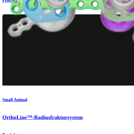
Produkt
Small Animal
OrthoLine™-Radiusfraktursystem