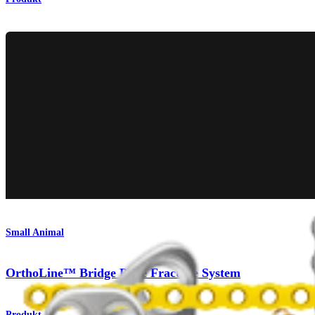
Small Animal
OrthoLine™ Bridge Plate Fracture System
Produkt