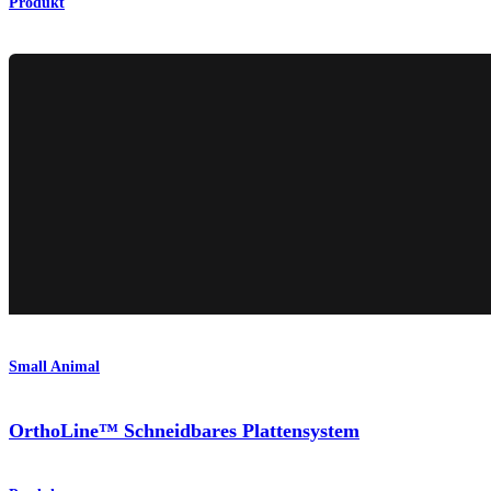
Produkt
Small Animal
OrthoLine™ Schneidbares Plattensystem