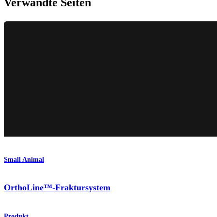
Verwandte Seiten
Small Animal
OrthoLine™-Fraktursystem
Produkt