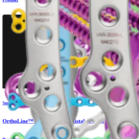
Produkt
Small Animal
OrthoLine™-System für die distale Femurosteotomie