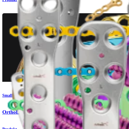
Small Animal
OrthoLine™ Acetabular Fracture System