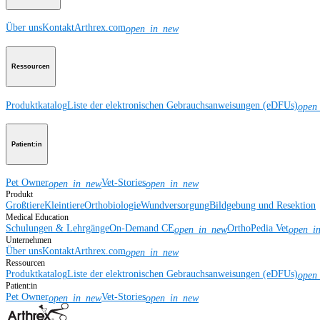
Über uns
Kontakt
Arthrex.com
open_in_new
Ressourcen
Produktkatalog
Liste der elektronischen Gebrauchsanweisungen (eDFUs)
open
Patient:in
Pet Owner
Vet-Stories
open_in_new
open_in_new
Produkt
Großtiere
Kleintiere
Orthobiologie
Wundversorgung
Bildgebung und Resektion
Medical Education
Schulungen & Lehrgänge
On-Demand CE
OrthoPedia Vet
open_in_new
open_i
Unternehmen
Über uns
Kontakt
Arthrex.com
open_in_new
Ressourcen
Produktkatalog
Liste der elektronischen Gebrauchsanweisungen (eDFUs)
open
Patient:in
Pet Owner
Vet-Stories
open_in_new
open_in_new