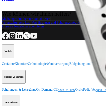
Wie können wir Ihnen helfen?
Medizinproduktberater kontaktieren
Veranstaltungen, Lab-Vorführungen und Schulungsmöglichkeiten ansehen
Unseren Newsletter abonnieren
Besuchen Sie uns
Produkt
Großtiere
Kleintiere
Orthobiologie
Wundversorgung
Bildgebung und Resektion
Medical Education
Schulungen & Lehrgänge
On-Demand CE
OrthoPedia Vet
open_in_new
open_i
Unternehmen