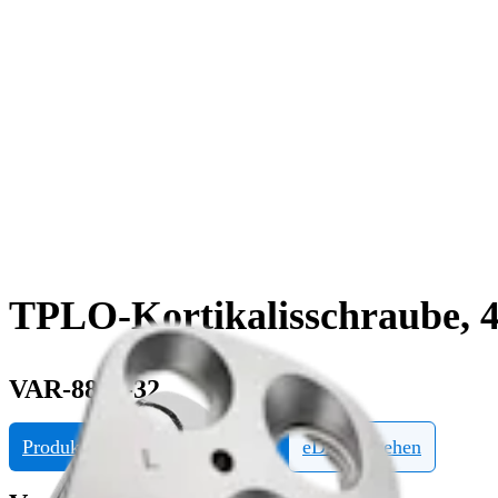
TPLO-Kortikalisschraube, 
VAR-8845-32
Produktinformationen anfragen
eDFU ansehen