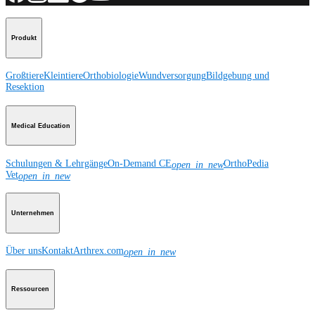
Produkt
Großtiere
Kleintiere
Orthobiologie
Wundversorgung
Bildgebung und
Resektion
Medical Education
Schulungen & Lehrgänge
On-Demand CE
OrthoPedia
open_in_new
Vet
open_in_new
Unternehmen
Über uns
Kontakt
Arthrex.com
open_in_new
Ressourcen