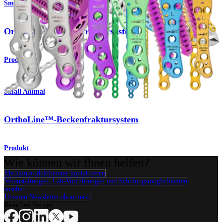
Small Animal
OrthoLine™-Femurfraktursystem
Produkt
Small Animal
OrthoLine™-Beckenfraktursystem
Produkt
Wie können wir Ihnen helfen?
Medizinproduktberater kontaktieren
Veranstaltungen, Lab-Vorführungen und Schulungsmöglichkeiten
ansehen
Unseren Newsletter abonnieren
Besuchen Sie uns