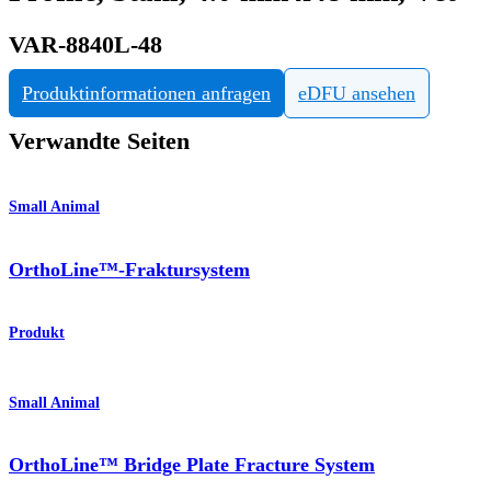
VAR-8840L-48
Produktinformationen anfragen
eDFU ansehen
Verwandte Seiten
Small Animal
OrthoLine™-Fraktursystem
Produkt
Small Animal
OrthoLine™ Bridge Plate Fracture System