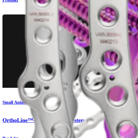
Produkt
Small Animal
OrthoLine™-Radiusfraktursystem