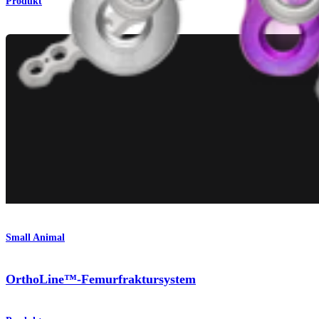
Produkt
Small Animal
OrthoLine™-Femurfraktursystem