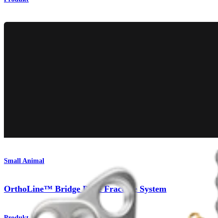
Small Animal
OrthoLine™ Bridge Plate Fracture System
Produkt