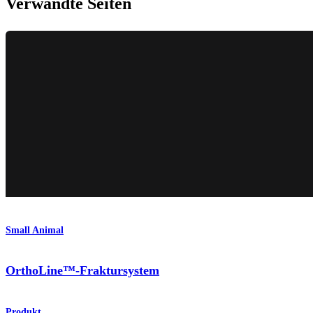
Verwandte Seiten
Small Animal
OrthoLine™-Fraktursystem
Produkt