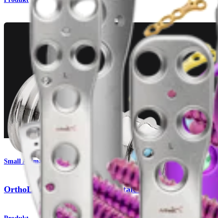
Small Animal
OrthoLine™-System für die distale Femurosteotomie