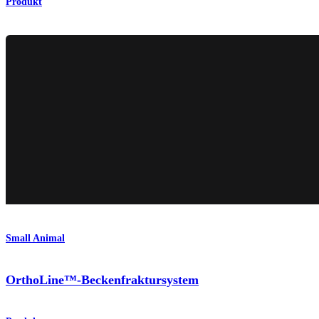
Produkt
Small Animal
OrthoLine™-Beckenfraktursystem