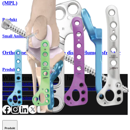
(MPL)
Produkt
Small Animal
OrthoLine™-System für die distale Humerusfraktur
Produkt
Wie können wir Ihnen helfen?
Medizinproduktberater kontaktieren
Veranstaltungen, Lab-Vorführungen und Schulungsmöglichkeiten
ansehen
Unseren Newsletter abonnieren
Besuchen Sie uns
Produkt