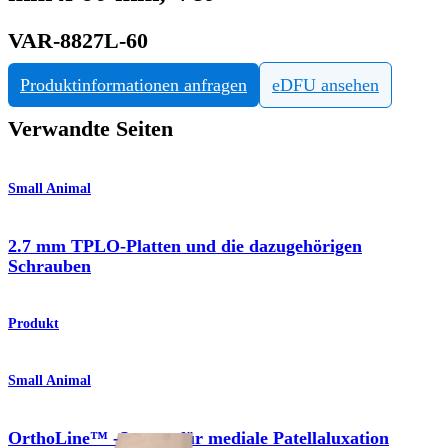
VAR-8827L-60
Produktinformationen anfragen
eDFU ansehen
Verwandte Seiten
Small Animal
2.7 mm TPLO-Platten und die dazugehörigen
Schrauben
Produkt
Small Animal
OrthoLine™ -System für mediale Patellaluxation