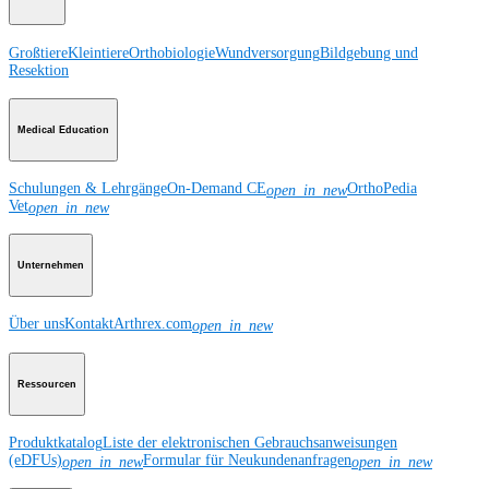
Großtiere
Kleintiere
Orthobiologie
Wundversorgung
Bildgebung und
Resektion
Medical Education
Schulungen & Lehrgänge
On-Demand CE
OrthoPedia
open_in_new
Vet
open_in_new
Unternehmen
Über uns
Kontakt
Arthrex.com
open_in_new
Ressourcen
Produktkatalog
Liste der elektronischen Gebrauchsanweisungen
(eDFUs)
Formular für Neukundenanfragen
open_in_new
open_in_new