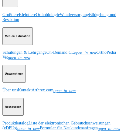
Großtiere
Kleintiere
Orthobiologie
Wundversorgung
Bildgebung und
Resektion
Medical Education
Schulungen & Lehrgänge
On-Demand CE
OrthoPedia
open_in_new
Vet
open_in_new
Unternehmen
Über uns
Kontakt
Arthrex.com
open_in_new
Ressourcen
Produktkatalog
Liste der elektronischen Gebrauchsanweisungen
(eDFUs)
Formular für Neukundenanfragen
open_in_new
open_in_new