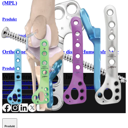
(MPL)
Produkt
Small Animal
OrthoLine™-System für die distale Humerusfraktur
Produkt
Wie können wir Ihnen helfen?
Medizinproduktberater kontaktieren
Veranstaltungen, Lab-Vorführungen und Schulungsmöglichkeiten
ansehen
Unseren Newsletter abonnieren
Besuchen Sie uns
Produkt