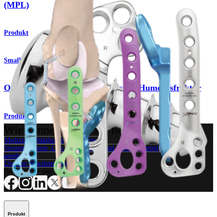
(MPL)
Produkt
Small Animal
OrthoLine™-System für die distale Humerusfraktur
Produkt
Wie können wir Ihnen helfen?
Medizinproduktberater kontaktieren
Veranstaltungen, Lab-Vorführungen und Schulungsmöglichkeiten
ansehen
Unseren Newsletter abonnieren
Besuchen Sie uns
Produkt