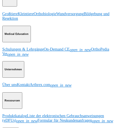
Großtiere
Kleintiere
Orthobiologie
Wundversorgung
Bildgebung und
Resektion
Medical Education
Schulungen & Lehrgänge
On-Demand CE
OrthoPedia
open_in_new
Vet
open_in_new
Unternehmen
Über uns
Kontakt
Arthrex.com
open_in_new
Ressourcen
Produktkatalog
Liste der elektronischen Gebrauchsanweisungen
(eDFUs)
Formular für Neukundenanfragen
open_in_new
open_in_new