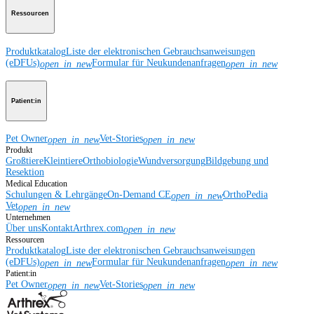
Ressourcen
Produktkatalog
Liste der elektronischen Gebrauchsanweisungen
(eDFUs)
Formular für Neukundenanfragen
open_in_new
open_in_new
Patient:in
Pet Owner
Vet-Stories
open_in_new
open_in_new
Produkt
Großtiere
Kleintiere
Orthobiologie
Wundversorgung
Bildgebung und
Resektion
Medical Education
Schulungen & Lehrgänge
On-Demand CE
OrthoPedia
open_in_new
Vet
open_in_new
Unternehmen
Über uns
Kontakt
Arthrex.com
open_in_new
Ressourcen
Produktkatalog
Liste der elektronischen Gebrauchsanweisungen
(eDFUs)
Formular für Neukundenanfragen
open_in_new
open_in_new
Patient:in
Pet Owner
Vet-Stories
open_in_new
open_in_new