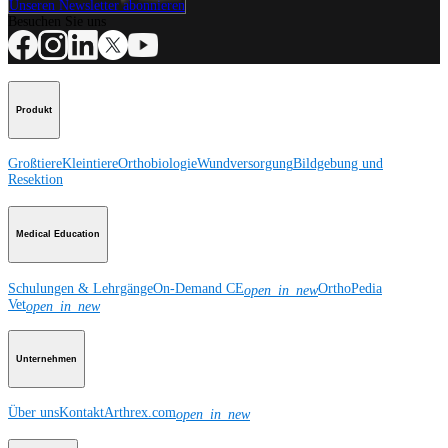
Unseren Newsletter abonnieren
Besuchen Sie uns
Produkt
Großtiere
Kleintiere
Orthobiologie
Wundversorgung
Bildgebung und
Resektion
Medical Education
Schulungen & Lehrgänge
On-Demand CE
OrthoPedia
open_in_new
Vet
open_in_new
Unternehmen
Über uns
Kontakt
Arthrex.com
open_in_new