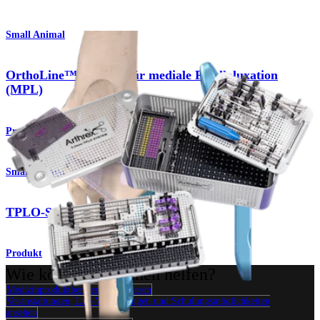
Small Animal
OrthoLine™ -System für mediale Patellaluxation
(MPL)
Produkt
Small Animal
TPLO-Sets und -Container
Produkt
Wie können wir Ihnen helfen?
Medizinproduktberater kontaktieren
Veranstaltungen, Lab-Vorführungen und Schulungsmöglichkeiten
ansehen