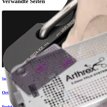
Verwandte Seiten
Small Animal
OrthoLine™ -System für mediale Patellaluxation (MPL)
Produkt