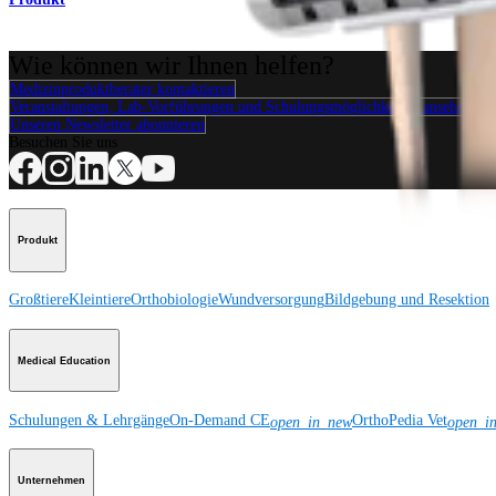
Wie können wir Ihnen helfen?
Medizinproduktberater kontaktieren
Veranstaltungen, Lab-Vorführungen und Schulungsmöglichkeiten ansehen
Unseren Newsletter abonnieren
Besuchen Sie uns
Produkt
Großtiere
Kleintiere
Orthobiologie
Wundversorgung
Bildgebung und Resektion
Medical Education
Schulungen & Lehrgänge
On-Demand CE
OrthoPedia Vet
open_in_new
open_i
Unternehmen