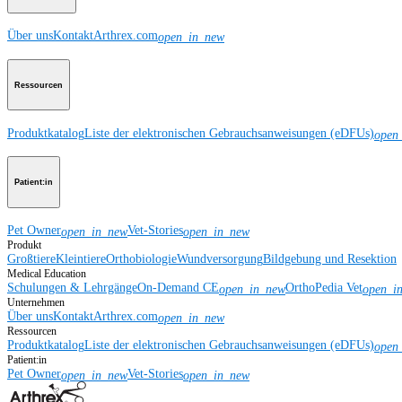
Über uns
Kontakt
Arthrex.com
open_in_new
Ressourcen
Produktkatalog
Liste der elektronischen Gebrauchsanweisungen (eDFUs)
open
Patient:in
Pet Owner
Vet-Stories
open_in_new
open_in_new
Produkt
Großtiere
Kleintiere
Orthobiologie
Wundversorgung
Bildgebung und Resektion
Medical Education
Schulungen & Lehrgänge
On-Demand CE
OrthoPedia Vet
open_in_new
open_i
Unternehmen
Über uns
Kontakt
Arthrex.com
open_in_new
Ressourcen
Produktkatalog
Liste der elektronischen Gebrauchsanweisungen (eDFUs)
open
Patient:in
Pet Owner
Vet-Stories
open_in_new
open_in_new