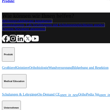
Produkt
Wie können wir Ihnen helfen?
Medizinproduktberater kontaktieren
Veranstaltungen, Lab-Vorführungen und Schulungsmöglichkeiten ansehen
Unseren Newsletter abonnieren
Besuchen Sie uns
Produkt
Großtiere
Kleintiere
Orthobiologie
Wundversorgung
Bildgebung und Resektion
Medical Education
Schulungen & Lehrgänge
On-Demand CE
OrthoPedia Vet
open_in_new
open_i
Unternehmen