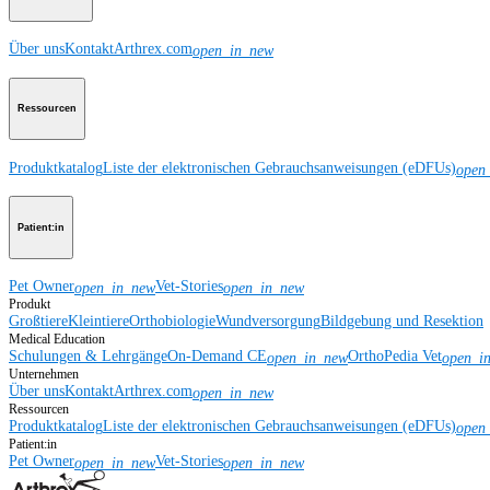
Über uns
Kontakt
Arthrex.com
open_in_new
Ressourcen
Produktkatalog
Liste der elektronischen Gebrauchsanweisungen (eDFUs)
open
Patient:in
Pet Owner
Vet-Stories
open_in_new
open_in_new
Produkt
Großtiere
Kleintiere
Orthobiologie
Wundversorgung
Bildgebung und Resektion
Medical Education
Schulungen & Lehrgänge
On-Demand CE
OrthoPedia Vet
open_in_new
open_i
Unternehmen
Über uns
Kontakt
Arthrex.com
open_in_new
Ressourcen
Produktkatalog
Liste der elektronischen Gebrauchsanweisungen (eDFUs)
open
Patient:in
Pet Owner
Vet-Stories
open_in_new
open_in_new