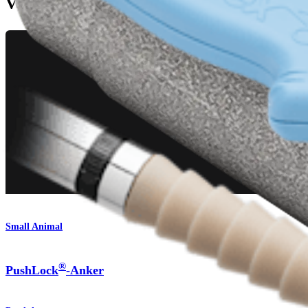
Verwandte Seiten
Small Animal
®
PushLock
-Anker