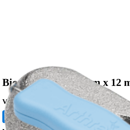
BicepsButton, 2.6 mm x 12 
VAR-2261
Produktinformationen anfragen
eDFU ansehen