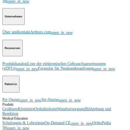
Vet
open_in_new
Unternehmen
Über uns
Kontakt
Arthrex.com
open_in_new
Ressourcen
Produktkatalog
Liste der elektronischen Gebrauchsanweisungen
(eDFUs)
Formular für Neukundenanfragen
open_in_new
open_in_new
Patient:in
Pet Owner
Vet-Stories
open_in_new
open_in_new
Produkt
Großtiere
Kleintiere
Orthobiologie
Wundversorgung
Bildgebung und
Resektion
Medical Education
Schulungen & Lehrgänge
On-Demand CE
OrthoPedia
open_in_new
Vet
open_in_new