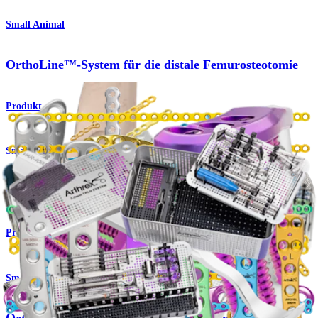
Small Animal
OrthoLine™-System für die distale Femurosteotomie
Produkt
Small Animal
OrthoLine™-Radiusfraktursystem
Produkt
Small Animal
OrthoLine™ Schneidbares Plattensystem