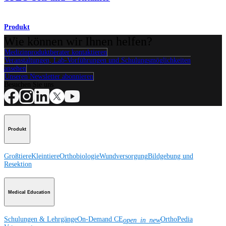
Produkt
Wie können wir Ihnen helfen?
Medizinproduktberater kontaktieren
Veranstaltungen, Lab-Vorführungen und Schulungsmöglichkeiten
ansehen
Unseren Newsletter abonnieren
Besuchen Sie uns
Produkt
Großtiere
Kleintiere
Orthobiologie
Wundversorgung
Bildgebung und
Resektion
Medical Education
Schulungen & Lehrgänge
On-Demand CE
OrthoPedia
open_in_new