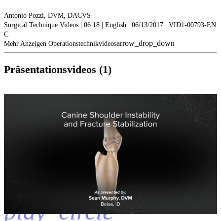
Antonio Pozzi, DVM, DACVS
Surgical Technique Videos | 06:18 | English | 06/13/2017 | VID1-00793-EN
C
arrow_drop_down
Mehr Anzeigen Operationstechnikvideos
Präsentationsvideos (1)
play_circle