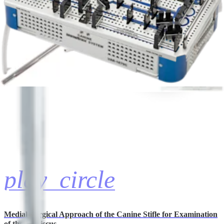
Knotted SwiveLock® Anchor Procedure
Ian Holsworth, BVSc
Surgical Technique Videos | 05:49 | English | 06/28/2017 | VVID1-01034-
EN A
hide_image
play_circle
Medial Surgical Approach of the Canine Stifle for Examination
of the Meniscus