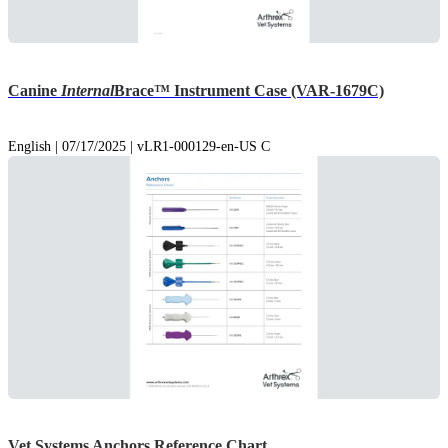
Canine
Internal
Brace™ Instrument Case (VAR-1679C)
English | 07/17/2025 | vLR1-000129-en-US C
Vet Systems Anchors Reference Chart