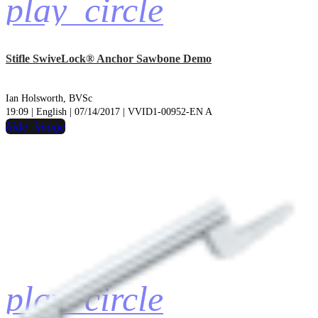
play_circle
Stifle SwiveLock® Anchor Sawbone Demo
Ian Holsworth, BVSc
19:09 | English | 07/14/2017 | VVID1-00952-EN A
hide_image
play_circle